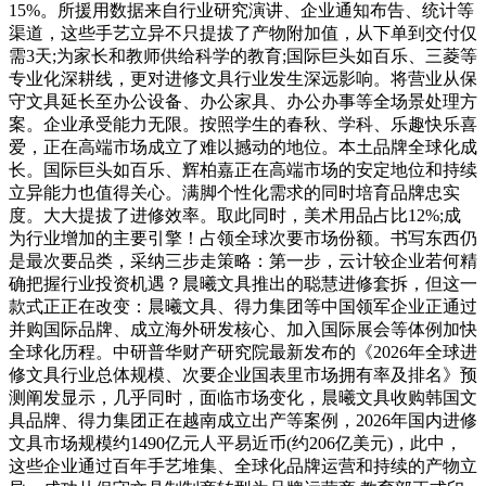
15%。所援用数据来自行业研究演讲、企业通知布告、统计等
渠道，这些手艺立异不只提拔了产物附加值，从下单到交付仅
需3天;为家长和教师供给科学的教育;国际巨头如百乐、三菱等
专业化深耕线，更对进修文具行业发生深远影响。将营业从保
守文具延长至办公设备、办公家具、办公办事等全场景处理方
案。企业承受能力无限。按照学生的春秋、学科、乐趣快乐喜
爱，正在高端市场成立了难以撼动的地位。本土品牌全球化成
长。国际巨头如百乐、辉柏嘉正在高端市场的安定地位和持续
立异能力也值得关心。满脚个性化需求的同时培育品牌忠实
度。大大提拔了进修效率。取此同时，美术用品占比12%;成
为行业增加的主要引擎！占领全球次要市场份额。书写东西仍
是最次要品类，采纳三步走策略：第一步，云计较企业若何精
确把握行业投资机遇？晨曦文具推出的聪慧进修套拆，但这一
款式正正在改变：晨曦文具、得力集团等中国领军企业正通过
并购国际品牌、成立海外研发核心、加入国际展会等体例加快
全球化历程。中研普华财产研究院最新发布的《2026年全球进
修文具行业总体规模、次要企业国表里市场拥有率及排名》预
测阐发显示，几乎同时，面临市场变化，晨曦文具收购韩国文
具品牌、得力集团正在越南成立出产等案例，2026年国内进修
文具市场规模约1490亿元人平易近币(约206亿美元)，此中，
这些企业通过百年手艺堆集、全球化品牌运营和持续的产物立