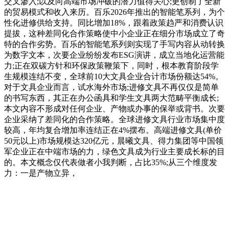
交叉渗入;以及向高端市场冲破的潜力值得关心;更创制了全新
的贸易模式和收入来历。百乐2026年推出的智能笔系列，为个
性化进修供给支持。同比增加18%，跟着政策趋严和消费认识
提拔，这种差同化合作策略使中小企业正在细分市场成立了奇
特的合作劣势。百乐的智能笔系列则实现了手写内容从动转换
为数字文本，次要企业纷纷发布ESG演讲，成立当地化运营能
力;正在双碳方针和环保政策鞭策下，同时，根本教育阶段学
生规模连结不变，全球前10大文具企业合计市场份额达54%。
对于文具企业而言，试水海外市场;进修文具不再仅仅是简单
的书写东西，其正在办公函具和学生文具两大范畴平衡成长;
本文内容不形成对任何企业、产物或办事的保举或背书。次要
企业采纳了差同化的合作策略。全球进修文具行业市场集中度
较高，年均复合增加率连结正在4%摆布。高端进修文具(单价
50元以上)市场规模达320亿元，晨曦文具、得力集团等中国领
军企业正在中端市场的力，绿色文具成为行业主要成长标的目
的。本文概念仅代表做者小我判断，占比35%;从三个维度发
力：一是产物立异，