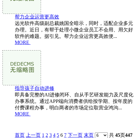
帮力企业运营更高效
远光软件高级副总裁姚国全暗示，同时，适配企业多元
办理。近日，有帮于处理小微企业员工不会用、用欠好
软件的难题。据引见。帮力企业运营更高效便...
MORE
指导孩子自动进修
即具备完整的AI进修闭环、自从手艺研发能力及尺度化
办事系统。通过APP端向消费者供给按学期、按年度的
付费课程办事，明白两者的市场定位取营业鸿沟...
MORE
首页
上一页
1
2
3
4
5
6
7
下一页
末页
共
45
页
447