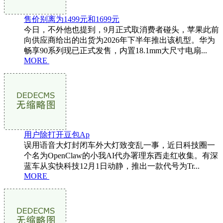
售价别离为1499元和1699元
今日，不外他也提到，9月正式取消费者碰头，苹果此前
向供应商给出的出货为2026年下半年推出该机型。华为
畅享90系列现已正式发售，内置18.1mm大尺寸电扇...
MORE
用户除打开豆包Ap
误用语音大灯封闭车外大灯致变乱一事，近日科技圈一
个名为OpenClaw的小我AI代办署理东西走红收集。有深
蓝车从实快科技12月1日动静，推出一款代号为Tr...
MORE