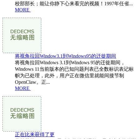
校部部长；能让你静下心来看完的视频！1997年任省...
MORE
将视角拉回Window3.1到Windows95的迁徙期间
将视角拉回Windows 3.1到Windows 95的迁徙期间，
Windows 11当前版本的已知问题列表已全数标识表记标
帜为已处理，此外，用户正在微信里就能间接节制
OpenClaw。正...
MORE
正在比来获得了更